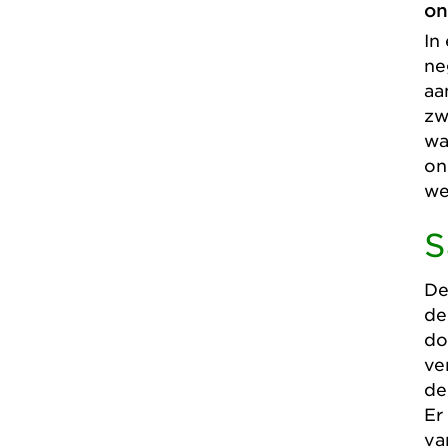
on
In
ne
aa
zw
wa
on
we
S
De
de
do
ve
de
Er
va