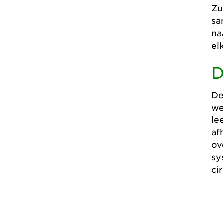
Zu
sa
na
el
D
De
we
le
af
ov
sy
ci