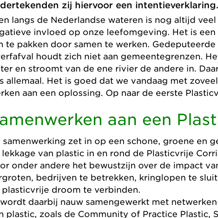
dertekenden zij hiervoor een intentieverklaring
 en langs de Nederlandse wateren is nog altijd veel 
gatieve invloed op onze leefomgeving. Het is een l
n te pakken door samen te werken. Gedeputeerde M
erfafval houdt zich niet aan gemeentegrenzen. Het
ter en stroomt van de ene rivier de andere in. Da
s allemaal. Het is goed dat we vandaag met zoveel
rken aan een oplossing. Op naar de eerste Plasticvr
amenwerken aan een Plasti
 samenwerking zet in op een schone, groene en 
 lekkage van plastic in en rond de Plasticvrije Cor
or onder andere het bewustzijn over de impact van 
rgroten, bedrijven te betrekken, kringlopen te slui
 plasticvrije droom te verbinden.
 wordt daarbij nauw samengewerkt met netwerken di
n plastic, zoals de Community of Practice Plastic,