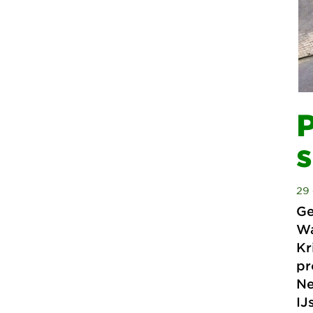
P
29
Ge
Wa
Kr
pr
Ne
IJ