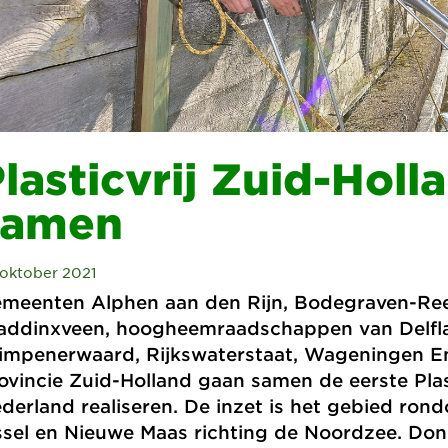
lasticvrij Zuid-Hol
samen
 oktober 2021
meenten Alphen aan den Rijn, Bodegraven-Ree
ddinxveen, hoogheemraadschappen van Delflan
impenerwaard, Rijkswaterstaat, Wageningen E
ovincie Zuid-Holland gaan samen de eerste Plas
derland realiseren. De inzet is het gebied ro
ssel en Nieuwe Maas richting de Noordzee. Do