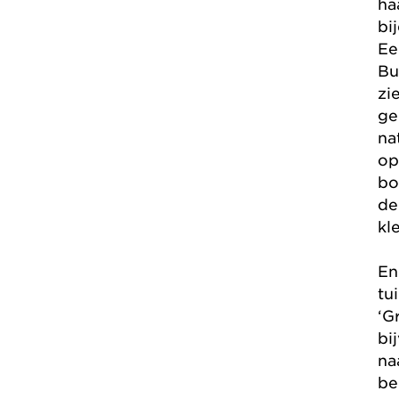
ha
bi
Ee
Bu
zi
ge
na
op
bo
de
kl
En
tu
‘G
bi
na
be