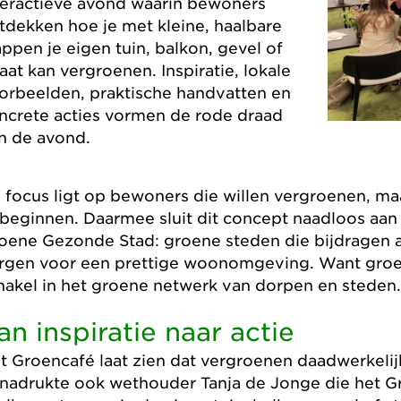
teractieve avond waarin bewoners
tdekken hoe je met kleine, haalbare
appen je eigen tuin, balkon, gevel of
raat kan vergroenen. Inspiratie, lokale
orbeelden, praktische handvatten en
ncrete acties vormen de rode draad
n de avond.
 focus ligt op bewoners die willen vergroenen, m
 beginnen. Daarmee sluit dit concept naadloos aan
oene Gezonde Stad: groene steden die bijdragen a
rgen voor een prettige woonomgeving. Want groene
hakel in het groene netwerk van dorpen en steden
an inspiratie naar actie
t Groencafé laat zien dat vergroenen daadwerkelijk
nadrukte ook wethouder Tanja de Jonge die het G