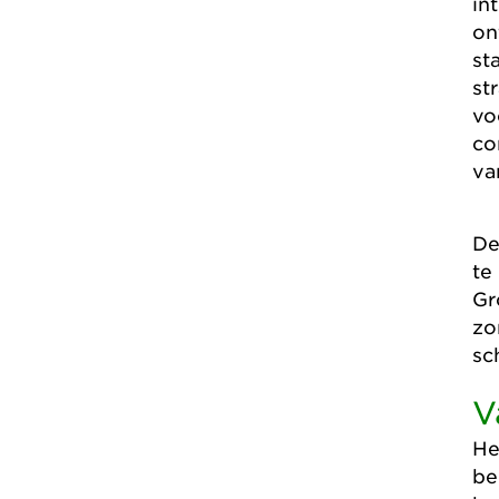
in
on
st
st
vo
co
va
De
te
Gr
zo
sc
V
He
be