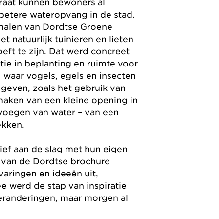
straat kunnen bewoners al
 betere wateropvang in de stad.
rhalen van Dordtse Groene
t natuurlijk tuinieren en lieten
eft te zijn. Dat werd concreet
ie in beplanting en ruimte voor
 waar vogels, egels en insecten
egeven, zoals het gebruik van
aken van een kleine opening in
evoegen van water – van een
ekken.
tief aan de slag met hun eigen
ap van de Dordtse brochure
rvaringen en ideeën uit,
 werd de stap van inspiratie
veranderingen, maar morgen al