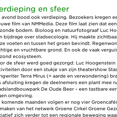
erdieping en sfeer
 avond bood ook verdieping. Bezoekers kregen een
euwe film van NMMedia. Deze film laat zien dat een
zonde bodem. Bioloog en natuurfotograaf Luc Hoo
n bijdrage over stadsecologie. Hij maakte zichtbaa
ze voeten en tussen het groen bevindt. Regenwor
chtige en vruchtbare grond. En ook de vaak verguis
zond ecosysteem.
or de sfeer werd goed gezorgd: Luc Hoogenstein 
tiviteiten door een stukje van zijn theatershow Sta
ngwriter Terra Mirus (= aarde en verwondering) br
s afsluiting kregen de deelnemers een plant mee n
adslandbouwpark De Oude Beer – een tastbare eer
gen omgeving.
 komende maanden volgen er nog vier Groencafés
tmaken van het netwerk Groene Cirkel Groene Gezo
itiatief zich verder tot een regionale beweging waa