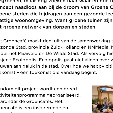
rgroenen, maar nog zoeken naar waar en hoe te
ncept naadloos aan bij de droom van Groene C
oene steden die bijdragen aan een gezonde leef
ettige woonomgeving. Want groene tuinen zijn 
t groene netwerk van dorpen en steden.
t Groencafé maakt deel uit van de samenwerking 
zonde Stad, provincie Zuid-Holland en NMMedia. 
der het Maaiveld en De Wilde Stad. Als vervolg h
oject: Ecolopolis. Ecolopolis gaat niet alleen over
uwen aan geluk in de stad. Over hoe we happy citi
ekomst – een toekomst die vandaag begint.
ndom dit project wordt een breed
tiviteitenprogramma georganiseerd,
aronder de Groencafés. Het
oencafé is een inspirerende en