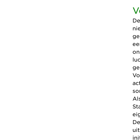
V
De
ni
ge
ee
on
lu
ge
Vo
ac
so
Al
St
ei
De
ui
in