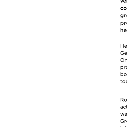
ve
co
gr
pr
he
He
Ge
On
pr
bo
to
Ro
ac
wa
Gr