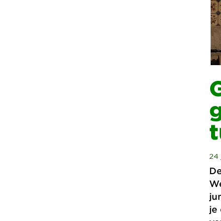
g
t
24 
De
We
ju
je