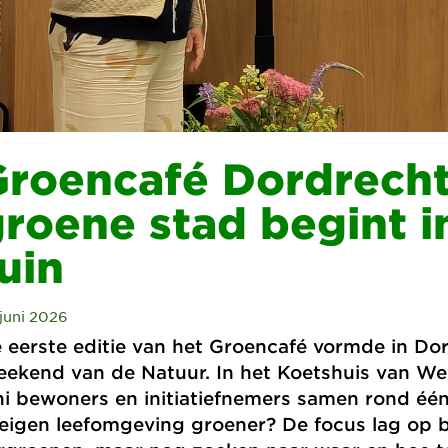
Groencafé Dordrecht
roene stad begint i
uin
juni 2026
 eerste editie van het Groencafé vormde in Dor
ekend van de Natuur. In het Koetshuis van We
ni bewoners en initiatiefnemers samen rond één
 eigen leefomgeving groener? De focus lag op 