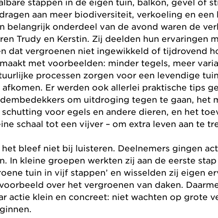
albare stappen in de eigen tuin, balkon, gevel of 
jdragen aan meer biodiversiteit, verkoeling en een
n belangrijk onderdeel van de avond waren de ve
ren Trudy en Kerstin. Zij deelden hun ervaringen me
en dat vergroenen niet ingewikkeld of tijdrovend ho
maakt met voorbeelden: minder tegels, meer variat
tuurlijke processen zorgen voor een levendige tuin
 afkomen. Er werden ook allerlei praktische tips g
dembedekkers om uitdroging tegen te gaan, het m
 schutting voor egels en andere dieren, en het to
eine schaal tot een vijver – om extra leven aan te tr
 het bleef niet bij luisteren. Deelnemers gingen ac
in. In kleine groepen werkten zij aan de eerste st
roene tuin in vijf stappen’ en wisselden zij eigen e
jvoorbeeld over het vergroenen van daken. Daarmee
ar actie klein en concreet: niet wachten op grote 
ginnen.