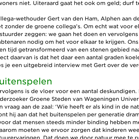
woners niet. Uiteraard gaat het ook om geld; durf t
llega-wethouder Gert van den Ham, Alphen aan de
et zonder de groene collega’s. Om echt wat voor elk
stuurder zeggen: we gaan het doen en vervolgens 
btenaren nodig om het voor elkaar te krijgen. Ons 
ren tijd getransformeerd van een stenen gebied n
fect daarvan is dat het daar een aantal graden koele
es je een uitgebreid interview met Gert over de ve
uitenspelen
rvolgens is de vloer voor een aantal deskundigen.
derzoeker Groene Steden van Wageningen Universi
n vraag aan de zaal: ‘Wie heeft er als kind in de n
ont hij aan dat het buitenspelen per generatie dra
voor dat mensen steeds minder binding hebben m
aarom moeten we ervoor zorgen dat kinderen we
tuurervaringen. Dat doen we door natuur mee te 