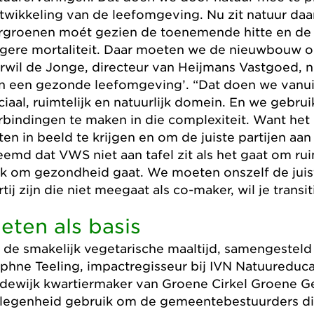
twikkeling van de leefomgeving. Nu zit natuur daar
rgroenen moét gezien de toenemende hitte en de
gere mortaliteit. Daar moeten we de nieuwbouw 
rwil de Jonge, directeur van Heijmans Vastgoed, n
n een gezonde leefomgeving’. “Dat doen we vanuit
ciaal, ruimtelijk en natuurlijk domein. En we gebr
rbindingen te maken in die complexiteit. Want het 
ten in beeld te krijgen en om de juiste partijen aan t
eemd dat VWS niet aan tafel zit als het gaat om ruim
k om gezondheid gaat. We moeten onszelf de juiste 
rtij zijn die niet meegaat als co-maker, wil je transit
eten als basis
 de smakelijk vegetarische maaltijd, samengestel
phne Teeling, impactregisseur bij IVN Natuureducati
dewijk kwartiermaker van Groene Cirkel Groene G
legenheid gebruik om de gemeentebestuurders die