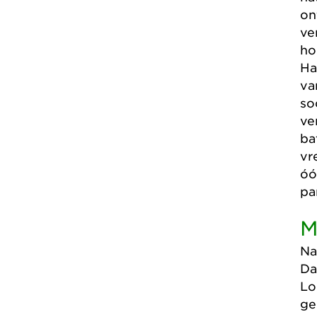
on
ve
ho
Ha
va
so
ve
ba
vr
óó
pa
M
Na
Da
Lo
ge