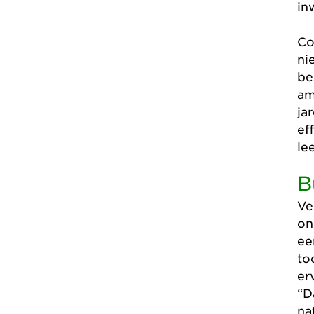
in
Co
ni
be
am
ja
ef
le
B
Ve
on
ee
to
er
“D
na