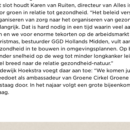
t slot houdt Karen van Ruiten, directeur van Alles
or groen in relatie tot gezondheid. “Het beleid ve
ganiseren van zorg naar het organiseren van gezon
langrijk. Dat is hard nodig in een tijd waarin veel 
jn en we voor enorme tekorten op de arbeidsmarkt s
ristmas, bestuurder GGD Hollands Midden, vult a
zondheid in te bouwen in omgevingsplannen. Op b
nder snelheid op de weg tot minder longkanker lei
el breed naar de relatie gezondheid-natuur.”
dewijk Hoekstra voegt daar aan toe: “We komen jul
edoet als ambassadeur van Groene Cirkel Groene
staag door. In het najaar volgt een grote bijeenk
aag.