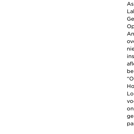
As
La
Ge
Op
An
ov
ni
in
af
be
“O
Ho
Lo
vo
on
ge
pa