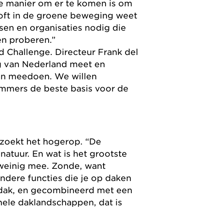
ge manier om er te komen is om
looft in de groene beweging weet
en en organisaties nodig die
en proberen.”
d Challenge. Directeur Frank del
ng van Nederland meet en
aan meedoen. We willen
 immers de beste basis voor de
 zoekt het hogerop. “De
atuur. En wat is het grootste
 weinig mee. Zonde, want
andere functies die je op daken
 dak, en gecombineerd met een
nele daklandschappen, dat is