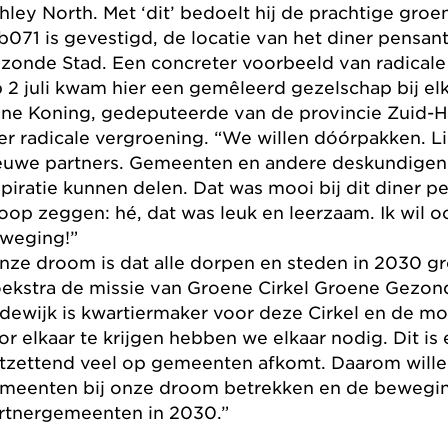
hley North. Met ‘dit’ bedoelt hij de prachtige gro
b071 is gevestigd, de locatie van het diner pensan
zonde Stad. Een concreter voorbeeld van radicale 
 2 juli kwam hier een gemêleerd gezelschap bij el
ne Koning, gedeputeerde van de provincie Zuid-Ho
er radicale vergroening. “We willen dóórpakken. L
euwe partners. Gemeenten en andere deskundigen
spiratie kunnen delen. Dat was mooi bij dit diner p
loop zeggen: hé, dat was leuk en leerzaam. Ik wil 
weging!”
nze droom is dat alle dorpen en steden in 2030 gro
ekstra de missie van Groene Cirkel Groene Gezon
dewijk is kwartiermaker voor deze Cirkel en de m
or elkaar te krijgen hebben we elkaar nodig. Dit i
tzettend veel op gemeenten afkomt. Daarom wille
meenten bij onze droom betrekken en de bewegin
rtnergemeenten in 2030.”