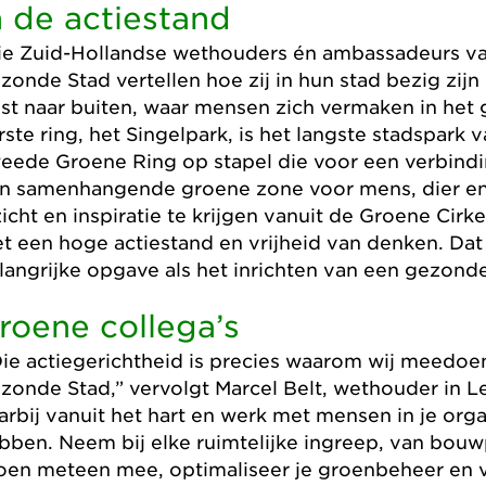
n de actiestand
ie Zuid-Hollandse wethouders én ambassadeurs va
zonde Stad vertellen hoe zij in hun stad bezig zij
jst naar buiten, waar mensen zich vermaken in he
rste ring, het Singelpark, is het langste stadspark 
eede Groene Ring op stapel die voor een verbindi
n samenhangende groene zone voor mens, dier en na
zicht en inspiratie te krijgen vanuit de Groene Cirke
t een hoge actiestand en vrijheid van denken. Dat h
langrijke opgave als het inrichten van een gezond
roene collega’s
ie actiegerichtheid is precies waarom wij meedoe
zonde Stad,” vervolgt Marcel Belt, wethouder in
arbij vanuit het hart en werk met mensen in je orga
bben. Neem bij elke ruimtelijke ingreep, van bouwp
oen meteen mee, optimaliseer je groenbeheer en v