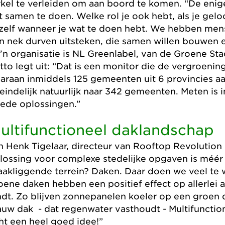
rkel te verleiden om aan boord te komen. “De eni
t samen te doen. Welke rol je ook hebt, als je ge
 zelf wanneer je wat te doen hebt. We hebben mens
n nek durven uitsteken, die samen willen bouwen 
’n organisatie is NL Greenlabel, van de Groene Sta
tto legt uit: “Dat is een monitor die de vergroeni
araan inmiddels 125 gemeenten uit 6 provincies 
teindelijk natuurlijk naar 342 gemeenten. Meten is
ede oplossingen.”
ultifunctioneel daklandschap
n Henk Tigelaar, directeur van Rooftop Revolution
lossing voor complexe stedelijke opgaven is méér n
aakliggende terrein? Daken. Daar doen we veel te
oene daken hebben een positief effect op allerlei 
ndt. Zo blijven zonnepanelen koeler op een groen
auw dak - dat regenwater vasthoudt - Multifunctio
ht een heel goed idee!”