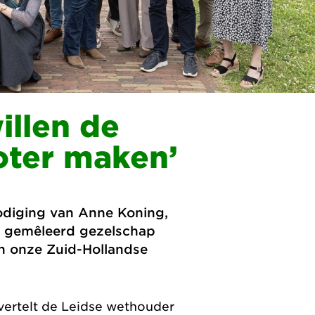
illen de
oter maken’
nodiging van Anne Koning,
n gemêleerd gezelschap
n onze Zuid-Hollandse
 vertelt de Leidse wethouder