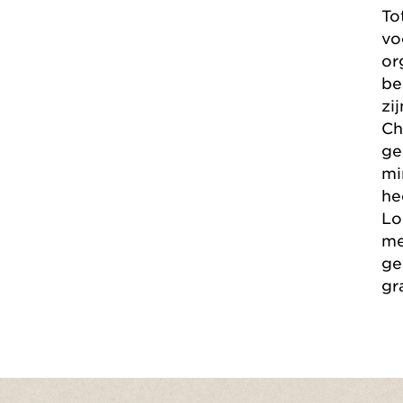
To
vo
or
be
zi
Ch
ge
mi
he
Lo
me
ge
gr