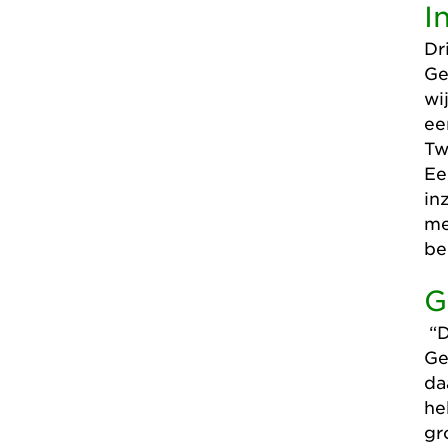
I
Dr
Ge
wi
ee
Tw
Ee
in
me
be
G
“D
Ge
da
he
gr