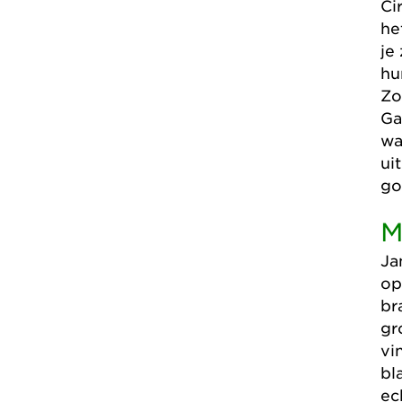
Ci
he
je
hu
Zo
Ga
wa
ui
go
M
Ja
op
br
gr
vi
bl
ec