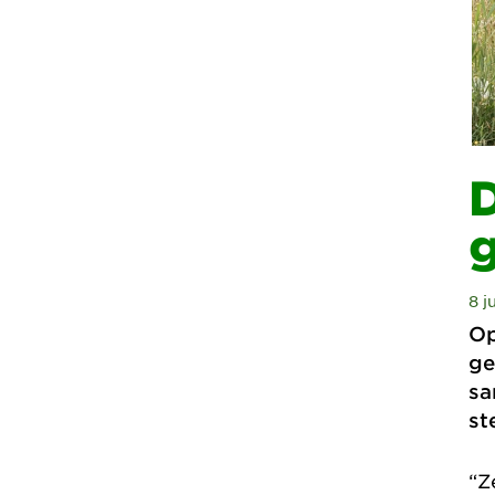
D
8 j
Op
ge
sa
st
“Z